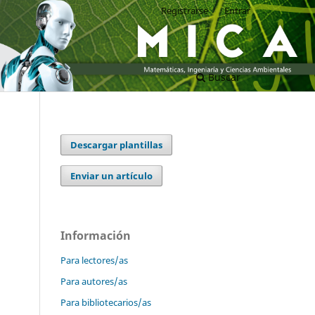
Registrarse
Entrar
Buscar
Descargar plantillas
Enviar un artículo
Información
Para lectores/as
Para autores/as
Para bibliotecarios/as