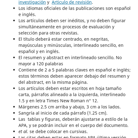
investigación
y
Articulo de revisión
.
Los idiomas oficiales de las publicaciones son español
e inglés.
Los artículos deben ser inéditos, y no deben figurar
simultáneamente en procesos de evaluación y
selección para otras revistas.
El título deberá estar centrado, en negritas,
mayúsculas y minúsculas, interlineado sencillo, en
español y en inglés.
El resumen y abstract en interlineado sencillo. No
mayor a 120 palabras
Contiene de 2 a 5 palabras claves en español e inglés;
estos términos deben aparecer debajo del resumen y
del abstract, en la misma página.
Los artículos deben estar escritos en hoja tamaño
carta, párrafos alineado a la izquierda, interlineado
1.5 y en letra Times New Roman n° 12.
Márgenes 2.5 cm arriba y abajo, 3 cm a los lados.
Sangría al inicio de cada párrafo (1.25 cm).
Las tablas y figuras, deberán ajustarse a estilo de la
APA, y se podrán incluir en el cuerpo del documento.
et al.
se debe colocar en cursivas.
Las citas deben estar en formato APA última versión