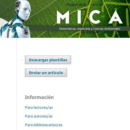
Registrarse
Entrar
Buscar
Descargar plantillas
Enviar un artículo
Información
Para lectores/as
Para autores/as
Para bibliotecarios/as