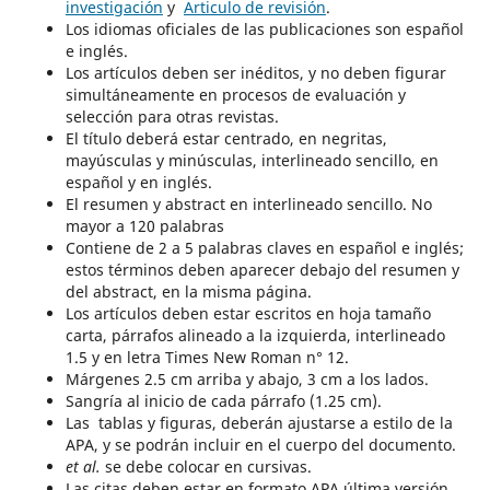
investigación
y
Articulo de revisión
.
Los idiomas oficiales de las publicaciones son español
e inglés.
Los artículos deben ser inéditos, y no deben figurar
simultáneamente en procesos de evaluación y
selección para otras revistas.
El título deberá estar centrado, en negritas,
mayúsculas y minúsculas, interlineado sencillo, en
español y en inglés.
El resumen y abstract en interlineado sencillo. No
mayor a 120 palabras
Contiene de 2 a 5 palabras claves en español e inglés;
estos términos deben aparecer debajo del resumen y
del abstract, en la misma página.
Los artículos deben estar escritos en hoja tamaño
carta, párrafos alineado a la izquierda, interlineado
1.5 y en letra Times New Roman n° 12.
Márgenes 2.5 cm arriba y abajo, 3 cm a los lados.
Sangría al inicio de cada párrafo (1.25 cm).
Las tablas y figuras, deberán ajustarse a estilo de la
APA, y se podrán incluir en el cuerpo del documento.
et al.
se debe colocar en cursivas.
Las citas deben estar en formato APA última versión