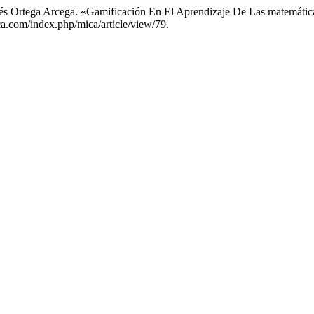
Inés Ortega Arcega. «Gamificación En El Aprendizaje De Las matemáti
ca.com/index.php/mica/article/view/79.